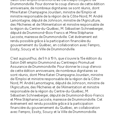
Drummondville. Pour donner le coup d’envoi de cette édition
anniversaire, de nombreux dignitaires se sont réunis, dont
Mme Kateri Champagne Jourdain, ministre de l’Emploi et
ministre responsable de la région de la Côte-Nord, M. André
Lamontagne, député de Johnson, ministre de l’Agriculture,
des Pêcheries et de l’Alimentation et ministre responsable de
la région du Centre-du-Québec, M. Sébastien Schneeberger,
député de Drummond–Bois-Francs et Mme Stéphanie
Lacoste, mairesse de Drummondville. Cet événement est
rendu possible grâce à la participation financière du
gouvernement du Québec, en collaboration avec Fempro,
Essity, Soucy et la Ville de Drummondville.
C’est aujourd’hui, de 9 h à 19 h, que s’ouvre la 15e édition du
Salon Défi emploi Drummond au Centrexpo Promutuel
Assurance de Drummondville. Pour donner le coup d’envoi
de cette édition anniversaire, de nombreux dignitaires se
sont réunis, dont Mme Kateri Champagne Jourdain, ministre
de l’Emploi et ministre responsable de la région de la Côte-
Nord, M. André Lamontagne, député de Johnson, ministre de
l’Agriculture, des Pêcheries et de l’Alimentation et ministre
responsable de la région du Centre-du-Québec, M.
Sébastien Schneeberger, député de Drummond–Bois-Francs
et Mme Stéphanie Lacoste, mairesse de Drummondville. Cet
événement est rendu possible grâce à la participation
financière du gouvernement du Québec, en collaboration
avec Fempro, Essity, Soucy et la Ville de Drummondville.