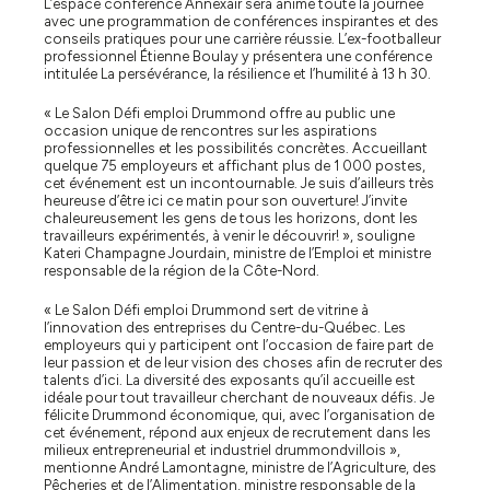
L’espace conférence Annexair sera animé toute la journée
avec une programmation de conférences inspirantes et des
conseils pratiques pour une carrière réussie. L’ex-footballeur
professionnel Étienne Boulay y présentera une conférence
intitulée La persévérance, la résilience et l’humilité à 13 h 30.
« Le Salon Défi emploi Drummond offre au public une
occasion unique de rencontres sur les aspirations
professionnelles et les possibilités concrètes. Accueillant
quelque 75 employeurs et affichant plus de 1 000 postes,
cet événement est un incontournable. Je suis d’ailleurs très
heureuse d’être ici ce matin pour son ouverture! J’invite
chaleureusement les gens de tous les horizons, dont les
travailleurs expérimentés, à venir le découvrir! », souligne
Kateri Champagne Jourdain, ministre de l’Emploi et ministre
responsable de la région de la Côte-Nord.
« Le Salon Défi emploi Drummond sert de vitrine à
l’innovation des entreprises du Centre-du-Québec. Les
employeurs qui y participent ont l’occasion de faire part de
leur passion et de leur vision des choses afin de recruter des
talents d’ici. La diversité des exposants qu’il accueille est
idéale pour tout travailleur cherchant de nouveaux défis. Je
félicite Drummond économique, qui, avec l’organisation de
cet événement, répond aux enjeux de recrutement dans les
milieux entrepreneurial et industriel drummondvillois »,
mentionne André Lamontagne, ministre de l’Agriculture, des
Pêcheries et de l’Alimentation, ministre responsable de la