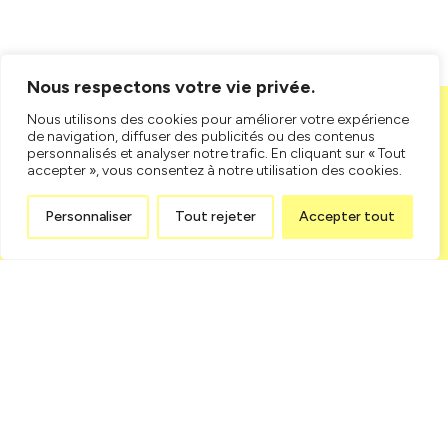
Nous respectons votre vie privée.
Proposition
Nous utilisons des cookies pour améliorer votre expérience
de navigation, diffuser des publicités ou des contenus
en ligne
personnalisés et analyser notre trafic. En cliquant sur « Tout
accepter », vous consentez à notre utilisation des cookies.
Parce que tout comme vous, nous aimons être efficaces.
Remplissez le formulaire de demande de proposition et nous
reviendrons vers vous, prêts à discuter de vos projets, et les
Personnaliser
Tout rejeter
Accepter tout
transformer en grands moments.
Demande de proposition
Inscrivez-vous
à notre infolettre
Abonnez-vous à l’infolettre Centrexpo Promutuel Assurance et
restez à l’affût de toutes nouveautés et nouvelles.