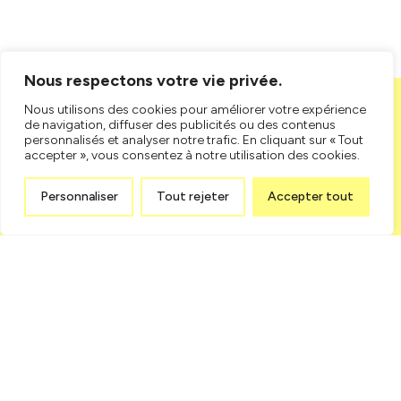
Nous respectons votre vie privée.
Online
Nous utilisons des cookies pour améliorer votre expérience
proposal
de navigation, diffuser des publicités ou des contenus
personnalisés et analyser notre trafic. En cliquant sur « Tout
accepter », vous consentez à notre utilisation des cookies.
Has your reading sparked the idea of hosting your big moment
at Centrexpo Promutuel Assurances ? Simply fill out the online
form,
Personnaliser
Tout rejeter
Accepter tout
and we'll reach out to you as soon as possible !
Request for proposal
What's New
at Centrexpo!
Explore upcoming events, relive some of the big moments hosted
here,
and stay updated on all the latest happenings at the center.