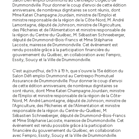
Salon Défi emploi Drummond au Centrexpo Cogeco de
Drummondville. Pour donner le coup d’envoi de cette édition
anniversaire, de nombreux dignitaires se sont réunis, dont
Mme Kateri Champagne Jourdain, ministre de l’Emploi et
ministre responsable de la région de la Côte-Nord, M. André
Lamontagne, député de Johnson, ministre de l’Agriculture,
des Pêcheries et de l’Alimentation et ministre responsable de
la région du Centre-du-Québec, M. Sébastien Schneeberger,
député de Drummond–Bois-Francs et Mme Stéphanie
Lacoste, mairesse de Drummondville. Cet événement est
rendu possible grâce à la participation financière du
gouvernement du Québec, en collaboration avec Fempro,
Essity, Soucy et la Ville de Drummondville.
C’est aujourd’hui, de 9 h à 19 h, que s’ouvre la 15e édition du
Salon Défi emploi Drummond au Centrexpo Promutuel
Assurance de Drummondville. Pour donner le coup d’envoi
de cette édition anniversaire, de nombreux dignitaires se
sont réunis, dont Mme Kateri Champagne Jourdain, ministre
de l’Emploi et ministre responsable de la région de la Côte-
Nord, M. André Lamontagne, député de Johnson, ministre de
l’Agriculture, des Pêcheries et de l’Alimentation et ministre
responsable de la région du Centre-du-Québec, M.
Sébastien Schneeberger, député de Drummond–Bois-Francs
et Mme Stéphanie Lacoste, mairesse de Drummondville. Cet
événement est rendu possible grâce à la participation
financière du gouvernement du Québec, en collaboration
avec Fempro, Essity, Soucy et la Ville de Drummondville.