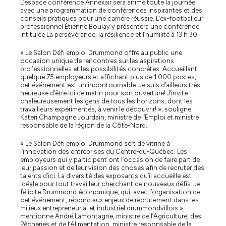
L’espace conférence Annexair sera animé toute la journée
avec une programmation de conférences inspirantes et des
conseils pratiques pour une carrière réussie. L’ex-footballeur
professionnel Étienne Boulay y présentera une conférence
intitulée La persévérance, la résilience et l’humilité à 13 h 30.
« Le Salon Défi emploi Drummond offre au public une
occasion unique de rencontres sur les aspirations
professionnelles et les possibilités concrètes. Accueillant
quelque 75 employeurs et affichant plus de 1 000 postes,
cet événement est un incontournable. Je suis d’ailleurs très
heureuse d’être ici ce matin pour son ouverture! J’invite
chaleureusement les gens de tous les horizons, dont les
travailleurs expérimentés, à venir le découvrir! », souligne
Kateri Champagne Jourdain, ministre de l’Emploi et ministre
responsable de la région de la Côte-Nord.
« Le Salon Défi emploi Drummond sert de vitrine à
l’innovation des entreprises du Centre-du-Québec. Les
employeurs qui y participent ont l’occasion de faire part de
leur passion et de leur vision des choses afin de recruter des
talents d’ici. La diversité des exposants qu’il accueille est
idéale pour tout travailleur cherchant de nouveaux défis. Je
félicite Drummond économique, qui, avec l’organisation de
cet événement, répond aux enjeux de recrutement dans les
milieux entrepreneurial et industriel drummondvillois »,
mentionne André Lamontagne, ministre de l’Agriculture, des
Pêcheries et de l’Alimentation, ministre responsable de la